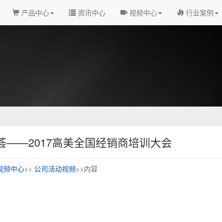
产品中心
资讯中心
视频中心
行业案例
荟——2017高美全国经销商培训大会
视频中心
>>
公司活动视频
>>内容