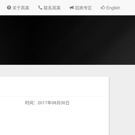
关于高美
联系高美
招商专区
English
时间：2017年08月30日