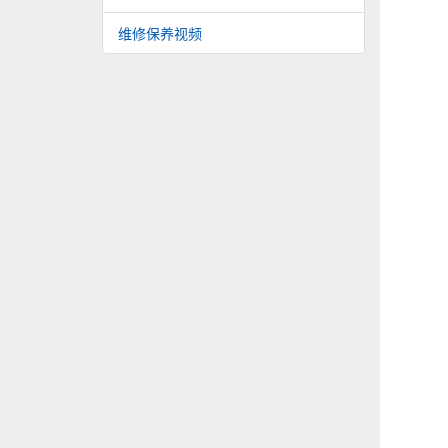
维修保养视频